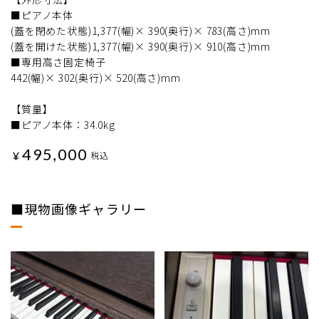
■ピアノ本体
(蓋を閉めた状態)1,377(幅)× 390(奥行)× 783(高さ)mm
(蓋を開けた状態)1,377(幅)× 390(奥行)× 910(高さ)mm
■専用高さ固定椅子
442(幅)× 302(奥行)× 520(高さ)mm
【質量】
■ピアノ本体：34.0kg
495,000
¥
税込
■現物画像ギャラリー