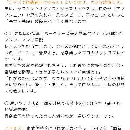
「ジャズは経験者向けのもの」というのは、大きな誤解です。
実は、クラシックサックスとジャズサックスは、口の形（アン
ブシュア）や息の入れ方、息のスピード、音の出し方といった
「基本・基礎」の段階から全く異なります。
② 世界基準の指導！バークリー音楽大学卒のベテラン講師が
マンツーマンで伝授
レッスンを担当するのは、ジャズの名門として知られるアメリ
カの「バークリー音楽大学」を卒業したプロのサックスプレイ
ヤーです。
国内外での演奏経験はもちろん、これまでに数多くの初心者・
経験者を指導してきた丁寧なレッスンが自慢です。
「何がわからないかが、わからない」という初心者の方の気持
ちに寄り添い、優しく・楽しく、そしてロジカルに上達の秘訣
をお教えします。
③ 通いやすさ抜群！西新井駅から徒歩5分の好立地（駐車場・
駐輪場完備）
音楽教室を続けるために大切なのが「通いやすさ」です。
アクセス：
東武伊勢崎線（東武スカイツリーライン）「西新