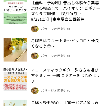
【無料・予約制】音出し体験から楽器
選びの相談まで！バイオリン ビギナー
ズクラブ開催！【8/10(月)・
8/22(土)】|東京足立区西新井
パサージオ西新井店
月曜日はフルートを～ピッコロと仲良
くなろう②～
パサージオ西新井店
アコースティックギター弾き方＆選び
方セミナー 一緒にギターをはじめよう
♪
パサージオ西新井店
ご購入後も安心！【電子ピアノ楽しみ