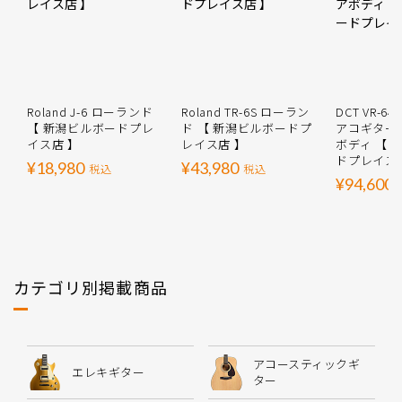
Roland J-6 ローランド
Roland TR-6S ローラン
DCT VR-64
【 新潟ビルボードプレ
ド 【 新潟ビルボードプ
アコギター
イス店 】
レイス店 】
ボディ 【 
ドプレイス
¥18,980
¥43,980
税込
税込
¥94,600
カテゴリ別掲載商品
アコースティックギ
エレキギター
ター