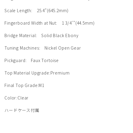
Scale Length: 25.4"(645.2mm)
Fingerboard Width at Nut: 1 3/4'"(44.5mm)
Bridge Material: Solid Black Ebony
Tuning Machines: Nickel Open Gear
Pickguard: Faux Tortoise
Top Material Upgrade:Premium
Final Top Grade:M1
Color:Clear
ハードケース付属