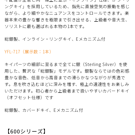
ングキイ」を採用しているため、指先に直接空気の振動を感じ
ながら、より細やかなニュアンスをコントロールできます。楽
器本来の豊かな響きを極限まで引き出せる、上級者や音大生、
ソリストに最も選ばれる本物の1本です。
総銀製、インライン・リングキイ、Eメカニズム付
YFL-717（展示数：1本）
キイパーツの細部に至るまで全てに銀（Sterling Silver）を使
用した、贅沢な「総銀製」モデルです。銀製ならではの色彩感
豊かな音色、低音から高音までの滑らかなつながりが秀逸で
す。息を吹き込むほどに深みを増す、極上の遠達性をお楽しみ
いただけます。初心者から上級者まで扱いやすいカバードキイ
（オフセット仕様）です
総銀製、カバードキイ、Eメカニズム付
【600シリーズ】