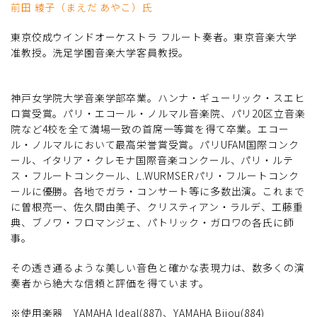
前田 綾子（まえだ あやこ）氏
東京佼成ウインドオーケストラ フルート奏者。東京音楽大学
准教授。洗足学園音楽大学客員教授。
神戸女学院大学音楽学部卒業。ハンナ・ギューリック・スエヒ
ロ賞受賞。パリ・エコール・ノルマル音楽院、パリ20区立音楽
院など4校を全て満場一致の首席一等賞を得て卒業。エコー
ル・ノルマルにおいて最高栄誉賞受賞。パリUFAM国際コンク
ール、イタリア・クレモナ国際音楽コンクール、パリ・ルテ
ス・フルートコンクール、L.WURMSERパリ・フルートコンク
ールに優勝。各地でガラ・コンサート等に多数出演。これまで
に曽根亮一、佐久間由美子、クリスティアン・ラルデ、工藤重
典、ブノワ・フロマンジェ、パトリック・ガロワの各氏に師
事。
その透き通るような美しい音色と確かな表現力は、数多くの演
奏者から絶大な信頼と評価を得ています。
※使用楽器 YAMAHA Ideal(887)、YAMAHA Bijou(884)