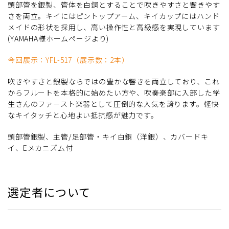
頭部管を銀製、管体を白銅とすることで吹きやすさと響きやす
さを両立。キイにはピントップアーム、キイカップにはハンド
メイドの形状を採用し、高い操作性と高級感を実現しています
(YAMAHA様ホームページより)
今回展示：YFL-517（展示数：2本）
吹きやすさと銀製ならではの豊かな響きを両立しており、これ
からフルートを本格的に始めたい方や、吹奏楽部に入部した学
生さんのファースト楽器として圧倒的な人気を誇ります。軽快
なキイタッチと心地よい抵抗感が魅力です。
頭部管銀製、主管/足部管・キイ白銅（洋銀）、カバードキ
イ、Eメカニズム付
選定者について