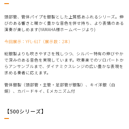
頭部管、管体パイプを銀製とした上質感あふれるシリーズ。伸
びのある響きと暖かく豊かな音色を併せ持ち、より表情のある
演奏が楽しめます(YAMAHA様ホームページより)
今回展示：YFL-617（展示数：2本）
総銀製よりも吹きやすさを残しつつ、シルバー特有の伸びやか
で深みのある音色を実現しています。吹奏楽でのソロパートか
らアンサンブルまで、ダイナミクスレンジの広い豊かな表現を
求める奏者に応えます。
管体銀製（頭部管・主管・足部管が銀製）、キイ洋銀（白
銅）、カバードキイ、Eメカニズム付
【500シリーズ】