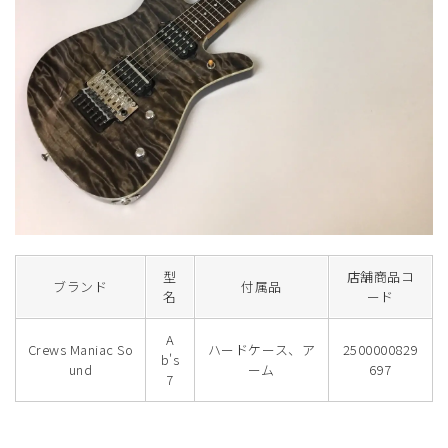
型
店舗商品コ
ブランド
付属品
名
ード
A
Crews Maniac So
ハードケース、ア
2500000829
b's
und
ーム
697
7