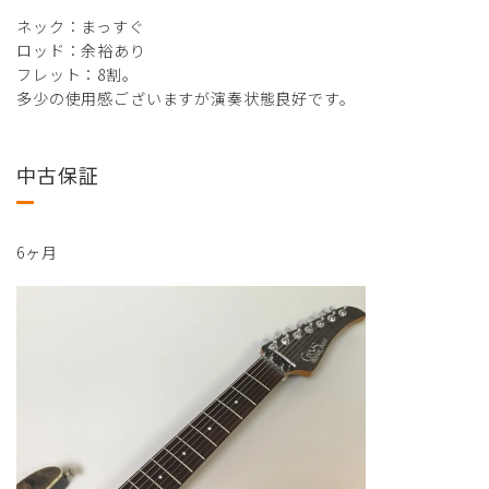
ネック：まっすぐ
ロッド：余裕あり
フレット：8割。
多少の使用感ございますが演奏状態良好です。
中古保証
6ヶ月