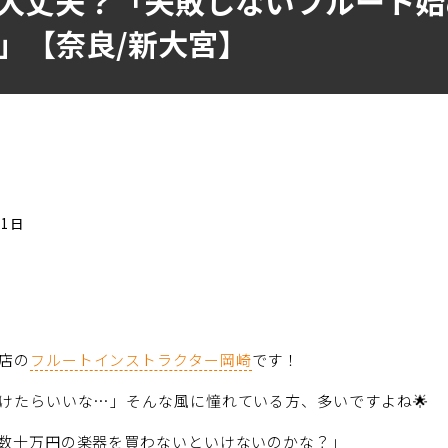
大丈夫？「失敗しないフルート始
」【奈良/新大宮】
01日
店の
フルートインストラクター岡崎
です！
けたらいいな…」そんな風に憧れている方、多いですよね🌟
数十万円の楽器を買わないといけないのかな？」