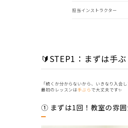
担当インストラクター
🔰STEP1：まずは
「続くか分からないから、いきなり入会し
最初のレッスンは
手ぶら
で大丈夫です✨
① まずは1回！教室の雰