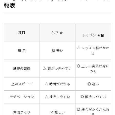
較表
項目
独学 ✏️
レッスン 👩‍🏫
△ レッスン料がかか
費 用
◎ 安い
る
◎ 正しい奏法が身に
基礎の習得
△ 癖がつきやすい
つく
上達スピード
△ 時間がかかる
◎ 速い
モチベーション
△ 挫折しやすい
◎ 維持しやすい
◎ 機会がたくさんあ
仲間づくり
× 難しい
る