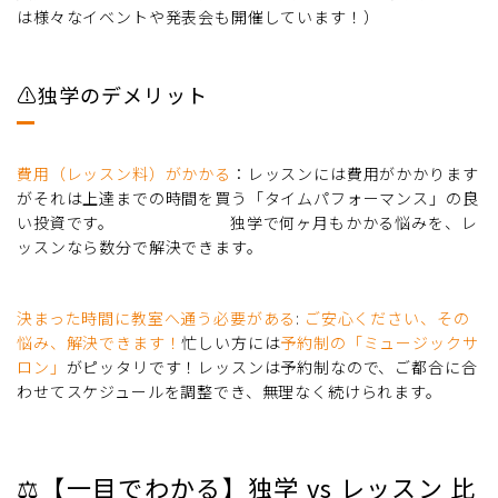
は様々なイベントや発表会も開催しています！）
⚠️独学のデメリット
費用（レッスン料）がかかる
：レッスンには費用がかかります
がそれは上達までの時間を買う「タイムパフォーマンス」の良
い投資です。 独学で何ヶ月もかかる悩みを、レ
ッスンなら数分で解決できます。
決まった時間に教室へ通う必要がある
:
ご安心ください、その
悩み、解決できます！
忙しい方には
予約制の「ミュージックサ
ロン」
がピッタリです！レッスンは予約制なので、ご都合に合
わせてスケジュールを調整でき、無理なく続けられます。
⚖️【一目でわかる】独学 vs レッスン 比