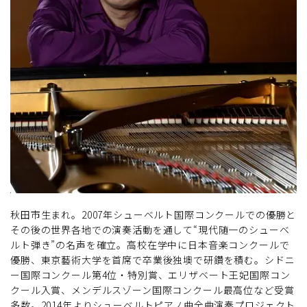
秋田市生まれ。2007年シューベルト国際コンクールでの優勝と
その後の世界各地での演奏活動を通して“現代随一のシューベ
ルト弾き”の名声を確立。高校在学中に日本音楽コンクールで
優勝、東京藝術大学を首席で卒業後独墺で研鑽を積む。シドニ
ー国際コンクール第4位・特別賞、エリザベート王妃国際コン
クール入賞、メンデルスゾーン国際コンクール最高位など受賞
多数。2014年よりシューベルトピアノ曲全曲演奏プロジェクト