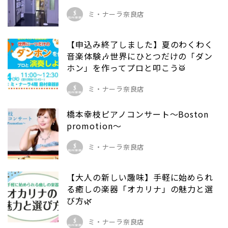
ミ・ナーラ奈良店
【申込み終了しました】夏のわくわく
音楽体験🎶世界にひとつだけの「ダン
ホン」を作ってプロと叩こう🥁
ミ・ナーラ奈良店
橋本幸枝ピアノコンサート～Boston
promotion～
ミ・ナーラ奈良店
【大人の新しい趣味】手軽に始められ
る癒しの楽器「オカリナ」の魅力と選
び方🌿
ミ・ナーラ奈良店