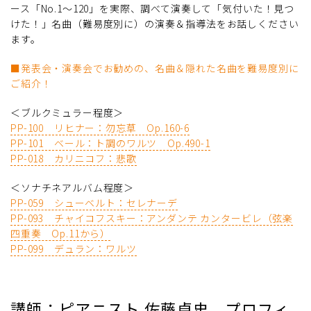
ース「No.1～120」を実際、調べて演奏して「気付いた！見つ
けた！」名曲（難易度別に）の演奏＆指導法をお話しください
ます。
■発表会・演奏会でお勧めの、名曲＆隠れた名曲を難易度別に
ご紹介！
＜ブルクミュラー程度＞
PP-100 リヒナー：勿忘草 Op.160-6
PP-101 ベール：ト調のワルツ Op.490-1
PP-018 カリニコフ：悲歌
＜ソナチネアルバム程度＞
PP-059 シューベルト：セレナーデ
PP-093 チャイコフスキー：アンダンテ カンタービレ（弦楽
四重奏 Op.11から）
PP-099 デュラン：ワルツ
講師：ピアニスト 佐藤卓史 プロフィ