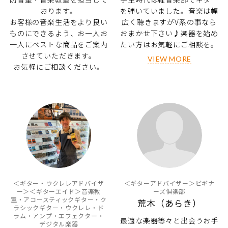
おります。
を弾いていました。音楽は幅
お客様の音楽生活をより良い
広く聴きますがV系の事なら
ものにできるよう、お一人お
おまかせ下さい♪楽器を始め
一人にベストな商品をご案内
たい方はお気軽にご相談を。
させていただきます。
VIEW MORE
お気軽にご相談ください。
＜ギター・ウクレレアドバイザ
＜ギターアドバイザー＞ビギナ
ー＞＜ギターエイド＞音楽教
ーズ倶楽部
室・アコースティックギター・ク
荒木（あらき）
ラシックギター・ウクレレ・ド
ラム・アンプ・エフェクター・
最適な楽器等々と出会うお手
デジタル楽器