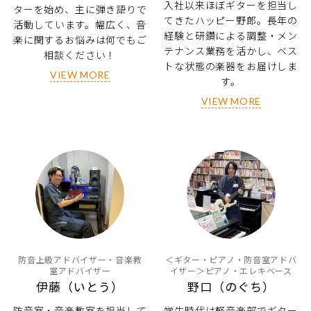
入社以来ほぼギターを担当し
ターを始め、主に弾き語りで
てきたハッピー野郎。長年の
活動しています。幅広く、音
経験と研鑽による調整・メン
楽に関するお悩みは何でもご
テナンス業務を活かし、ベス
相談ください！
トな状態の楽器をお届けしま
VIEW MORE
す。
VIEW MORE
防音上級アドバイザー・音楽教
＜ギター・ピアノ・防音室アドバ
室アドバイザー
イザー＞ピアノ・エレキベース
伊藤（いとう）
野口（のぐち）
防音室・音楽教室を担当して
学生時代は軽音楽部でギター