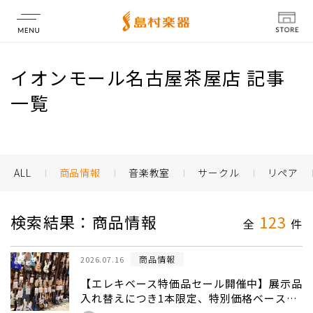
店舗情報
イオンモール名古屋茶屋店 記事
一覧
ALL
商品情報
音楽教室
サークル
リペア
検索結果：商品情報
123
全
件
商品情報
2026.07.16
【エレキベース特価品セール開催中】展示品
入れ替えにつき1本限定、特別価格ベースの
ご案内