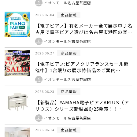
イオンモール名古屋茶屋店
商品情報
2026.07.04
【電子ピアノ】有名メーカー全て展示中♪名
古屋で電子ピアノ選びは名古屋市港区の楽器
店、島村楽器名古屋茶屋店へ★新品から中古
イオンモール名古屋茶屋店
まで、常時30台以上展示中★（フェアプレ
ゼント品もご紹介♬）
商品情報
2026.06.27
【電子ピアノ:ピアノクリアランスセール開
催中】1台限りの展示特価品のご案内
(2026.7月11日更新)
イオンモール名古屋茶屋店
商品情報
2026.06.23
【新製品】YAMAHA電子ピアノARIUS（ア
リウス）シリーズ新製品6/25発売！！
※YDP-166展示中
イオンモール名古屋茶屋店
商品情報
2026.06.14