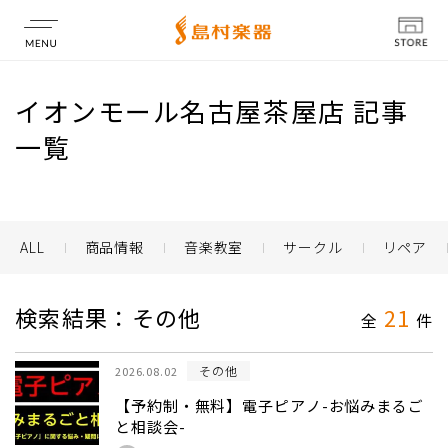
店舗情報
イオンモール名古屋茶屋店 記事
一覧
ALL
商品情報
音楽教室
サークル
リペア
検索結果：その他
21
全
件
その他
2026.08.02
【予約制・無料】電子ピアノ-お悩みまるご
と相談会-