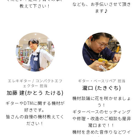
なども、お手伝いさせて頂き
教えて下さい！
ます♪
エレキギター / コンパクトエフ
ギター・ベースリペア 担当
ェクター 担当
瀧口 (たきぐち)
加藤 建(かとう たける)
機材談議に花を咲かせましょ
ギターやDTMに関する機材が
う！
好きです。
ギターベースのセッティング
皆さんの自慢の機材教えてく
や修理・改造のご相談も是非
ださい！
瀧口まで！！
機材を含めた音作りなどワイ