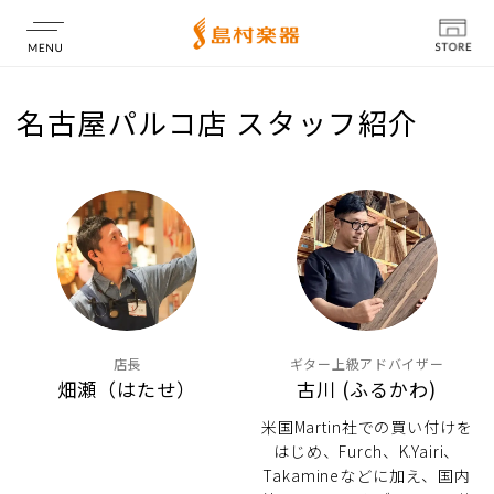
店舗情報
名古屋パルコ店 スタッフ紹介
店長
ギター上級アドバイザー
畑瀬（はたせ）
古川 (ふるかわ)
米国Martin社での買い付けを
はじめ、Furch、K.Yairi、
Takamineなどに加え、国内