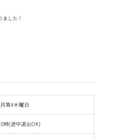
りました！
毎月第4木曜日
20時(途中退出OK)