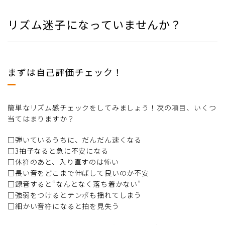
リズム迷子になっていませんか？
まずは自己評価チェック！
簡単なリズム感チェックをしてみましょう！次の項目、いくつ
当てはまりますか？
□弾いているうちに、だんだん速くなる
□3拍子なると急に不安になる
□休符のあと、入り直すのは怖い
□長い音をどこまで伸ばして良いのか不安
□録音すると“なんとなく落ち着かない”
□強弱をつけるとテンポも揺れてしまう
□細かい音符になると拍を見失う