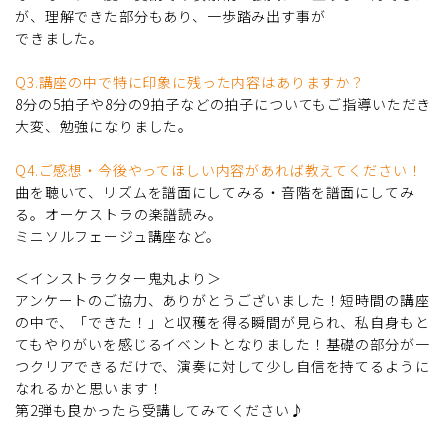
が、理解できた部分もあり、一歩踏み出す事が
できました。
Q3.講座の中で特に印象に残った内容はありますか？
8分の5拍子や8分の9拍子などの拍子についてもご指導いただき
大変、勉強になりました。
Q4.ご感想・今後やってほしい内容があれば教えてください！
曲を聴いて、リズムを譜面にしてみる・音階を譜面にしてみ
る。オーケストラの楽譜読み。
ミニソルフェージュ講座など。
＜インストラクター鬼丸より＞
アンケートのご協力、ありがとうございました！短時間の講座
の中で、「できた！」と収穫を得る瞬間が見られ、私自身もと
てもやりがいを感じるイベントとなりました！基礎の部分が一
つクリアできるだけで、演奏に対して少し自信を持てるように
なれるかと思います！
第2弾も良かったら受講してみてください♪