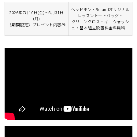
ヘッドホン・Rolandオリジナル
2026年7月10日(金)～8月31日
レッスントートバッグ・
(月)
クリーンクロス・キーウォッシ
《期間限定》プレゼント内容🎁
ュ・基本組立設置料金料無料！