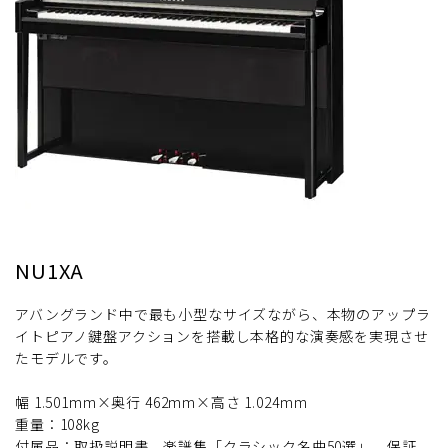
NU1XA
アバングランド中で最も小型なサイズながら、本物のアップラ
イトピアノ鍵盤アクションを搭載し本格的な演奏感を実現させ
たモデルです。
幅 1.501mm×奥行 462mm×高さ 1.024mm
重量：108kg
付属品：取扱説明書、楽譜集「クラシック名曲50選」、保証