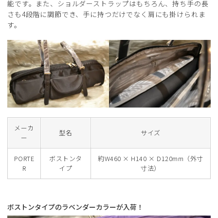
能です。また、ショルダーストラップはもちろん、持ち手の長
さも4段階に調節でき、手に持つだけでなく肩にも掛けられま
す。
メーカ
型名
サイズ
ー
PORTE
ボストンタ
約W460 × H140 × D120mm（外寸
R
イプ
寸法）
ボストンタイプのラベンダーカラーが入荷！