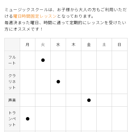
ミュージックスクールは、お子様から大人の方もご利用いただ
ける
曜日時間固定レッスン
となっております。
毎週決まった曜日、時間に通って定期的にレッスンを受けたい
方にオススメです！
月
火
水
木
金
土
日
フル
●
ート
クラ
リネ
●
ット
声楽
●
トラ
ンペ
●
ット