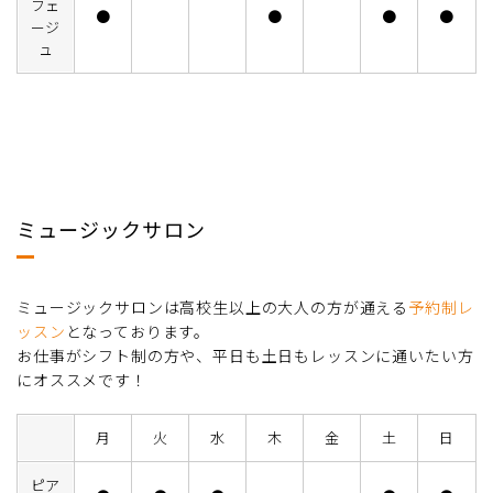
フェ
●
●
●
●
ージ
ュ
ミュージックサロン
ミュージックサロンは高校生以上の大人の方が通える
予約制レ
ッスン
となっております。
お仕事がシフト制の方や、平日も土日もレッスンに通いたい方
にオススメです！
月
火
水
木
金
土
日
ピア