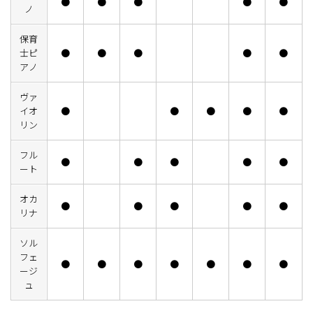
●
●
●
●
●
ノ
保育
士ピ
●
●
●
●
●
アノ
ヴァ
イオ
●
●
●
●
●
リン
フル
●
●
●
●
●
ート
オカ
●
●
●
●
●
リナ
ソル
フェ
●
●
●
●
●
●
●
ージ
ュ