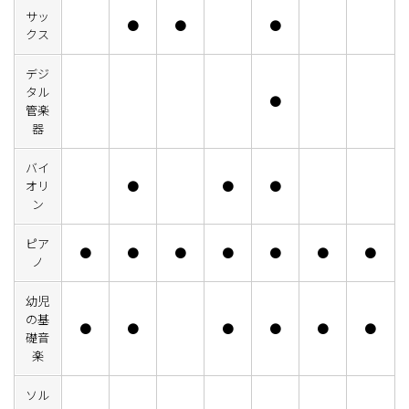
サッ
●
●
●
クス
デジ
タル
●
管楽
器
バイ
オリ
●
●
●
ン
ピア
●
●
●
●
●
●
●
ノ
幼児
の基
●
●
●
●
●
●
礎音
楽
ソル