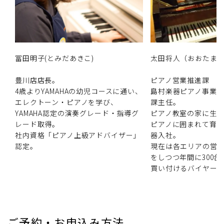
冨田明子(とみだあきこ)
太田将人（おおたま
豊川店店長。
ピアノ営業推進課
4歳よりYAMAHAの幼児コースに通い、
島村楽器ピアノ事業
エレクトーン・ピアノを学び、
課主任。
YAMAHA認定の演奏グレード・指導グ
ピアノ教室の家に生
レード取得。
ピアノに囲まれて育つ。
社内資格「ピアノ上級アドバイザー」
器入社。
認定。
現在は各エリアの営
をしつつ年間に300
買い付けるバイヤー
ご予約・お申込み方法