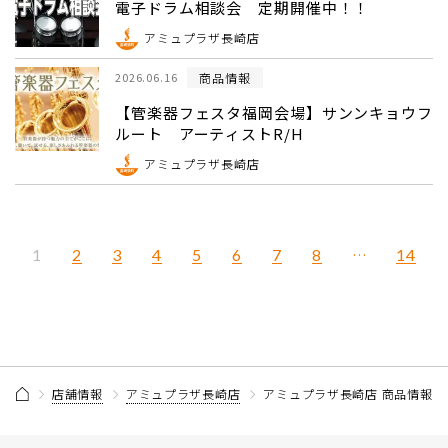
電子ドラム相談会 定期開催中！！
アミュプラザ長崎店
商品情報
2026.06.16
【管楽器フェスタ福岡会場】サンンキョウフ
ルート アーティストR/H
アミュプラザ長崎店
2
3
4
5
6
7
8
…
14
1
店舗情報
アミュプラザ長崎店
アミュプラザ長崎店 商品情報 