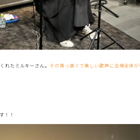
てくれたミルキーさん。
その真っ直ぐで美しい歌声に会場全体が
す！！