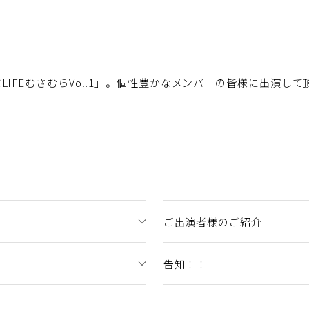
ICLIFEむさむらVol.1」。個性豊かなメンバーの皆様に出演し
？
ご出演者様のご紹介
告知！！