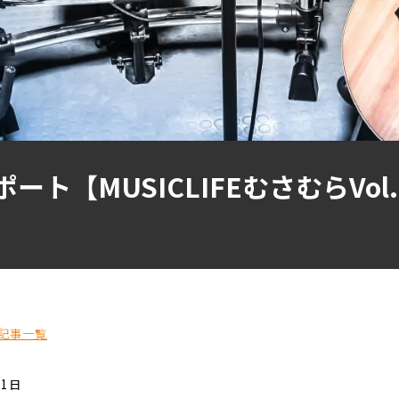
ート【MUSICLIFEむさむらVo
記事一覧
21日