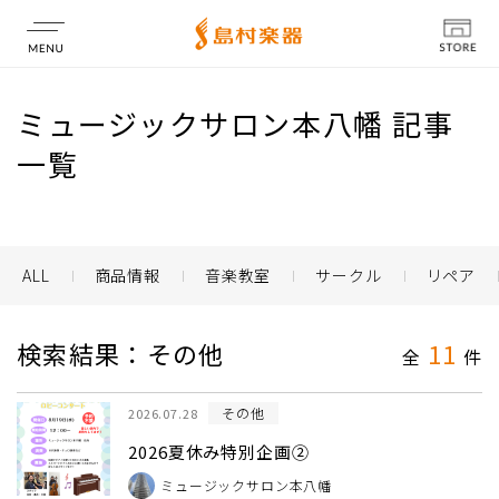
店舗情報
ミュージックサロン本八幡 記事
一覧
ALL
商品情報
音楽教室
サークル
リペア
検索結果：その他
11
全
件
その他
2026.07.28
2026夏休み特別企画②
ミュージックサロン本八幡