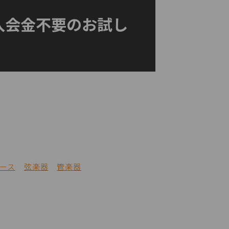
入会金不要のお試し
ース
弦楽器
管楽器