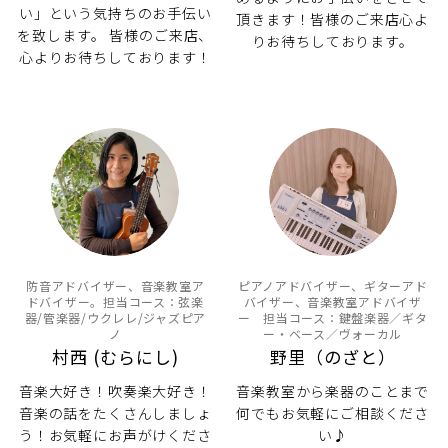
い」という気持ちのお手伝い
頂きます！皆様のご来店心よ
を致します。 皆様のご来店、
りお待ちしております。
心よりお待ちしております！
防音アドバイザー、音楽教室ア
ピアノアドバイザー、ギターアド
ドバイザー。担当コース：弦楽
バイザー、音楽教室アドバイザ
器/管楽器/ウクレレ/ジャズピア
ー 担当コース：鍵盤楽器／ギタ
ノ
ー・ベース／ヴォーカル
村西 (むらにし)
野里（のざと）
音楽大好き！吹奏楽大好き！
音楽教室から楽器のことまで
音楽の話をたくさんしましょ
何でもお気軽にご相談くださ
う！お気軽にお声がけくださ
い♪