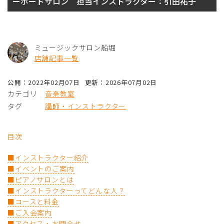
ーボードサロン 担当インストラクター：引田祐子
ミュージックサロン船堀
店舗記事一覧
公開：2022年02月07日
更新：2026年07月02日
カテゴリ
音楽教室
タグ
講師・インストラクター
目次
■インストラクター紹介
■イベントのご案内
■ピアノサロンとは
■インストラクターってどんな人？
■コースと料金
■ご入会案内
■アクセス・お問合せ