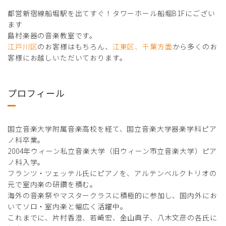
都営新宿線船堀駅を出てすぐ！タワーホール船堀B1Fにござい
ます
島村楽器の音楽教室です。
江戸川区
のお客様はもちろん、
江東区、千葉方面
から多くのお
客様にお越しいただいております。
プロフィール
国立音楽大学附属音楽高校を経て、国立音楽大学器楽学科ピア
ノ科卒業。
2004年ウィーン私立音楽大学（旧ウィーン市立音楽大学）ピア
ノ科入学。
フランツ・ツェッテル氏にピアノを、アルテンベルクトリオの
元で室内楽の研鑽を積む。
海外の音楽祭やマスタークラスに積極的に参加し、国内外にお
いてソロ・室内楽と幅広く活躍中。
これまでに、片村香澄、若崎宏、金山典子、八木文彦の各氏に