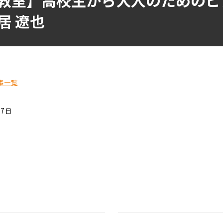
居 遼也
事一覧
07日