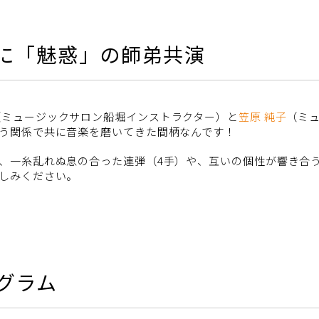
に「魅惑」の師弟共演
（ミュージックサロン船堀インストラクター）と
笠原 純子
（ミ
う関係で共に音楽を磨いてきた間柄なんです！
、一糸乱れぬ息の合った連弾（4手）や、互いの個性が響き合
しみください。
グラム