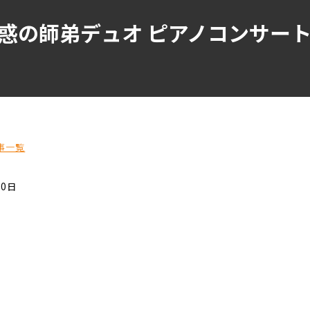
】魅惑の師弟デュオ ピアノコンサ
事一覧
30日