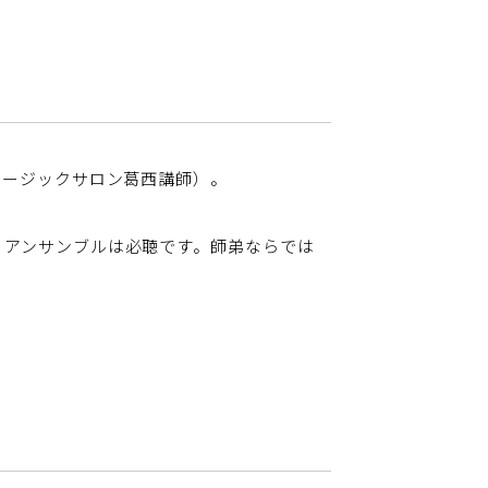
ュージックサロン葛西講師）。
うアンサンブルは必聴です。師弟ならでは