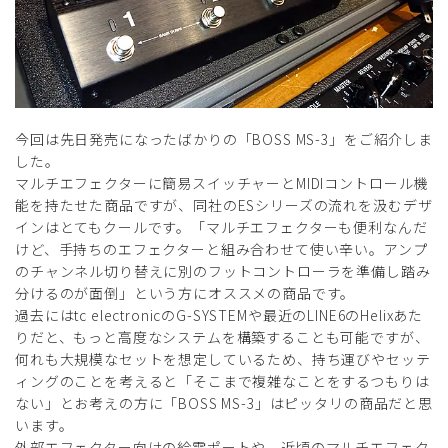
今回は先日発売になったばかりの「BOSS MS-3」をご紹介しま
した。
マルチエフェクターに簡易スイッチャーとMIDIコントロール機
能を持たせた商品ですが、同社のESシリーズの流れを汲むデザ
インはとてもクールです。「マルチエフェクターも便利なんだ
けど、手持ちのエフェクターと組み合わせて使い辛い。アンプ
のチャンネル切り替えに別のフットコントローラを準備し踏み
分けるのが面倒」という方にオススメの商品です。
過去にはtc electronicのG-SYSTEMや最近のLINE6のHelixあた
りだと、もっと高度なシステムを構築することも可能ですが、
何れも大規模なセットを想定しているため、持ち運びやセッテ
ィングのことを考えると「そこまで複雑なことをするつもりは
ない」とお考えの方に「BOSS MS-3」はピッタリの商品だと思
います。
外部エフェクター向けの給電ポートや、近頃のマルチエフェク