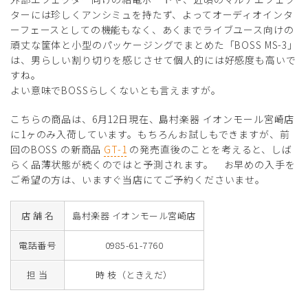
ターには珍しくアンシミュを持たず、よってオーディオインタ
ーフェースとしての機能もなく、あくまでライブユース向けの
頑丈な筐体と小型のパッケージングでまとめた「BOSS MS-3」
は、男らしい割り切りを感じさせて個人的には好感度も高いで
すね。
よい意味でBOSSらしくないとも言えますが。
こちらの商品は、6月12日現在、島村楽器 イオンモール宮崎店
に1ヶのみ入荷しています。もちろんお試しもできますが、前
回のBOSS の新商品
GT-1
の発売直後のことを考えると、しば
らく品薄状態が続くのではと予測されます。 お早めの入手を
ご希望の方は、いますぐ当店にてご予約くださいませ。
店 舗 名
島村楽器 イオンモール宮崎店
電話番号
0985-61-7760
担 当
時 枝（ときえだ）