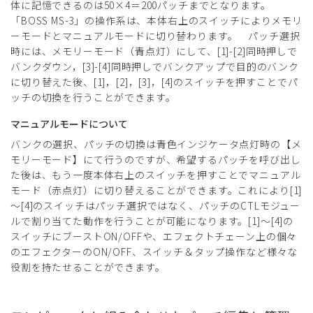
体に記憶できるのは50×4＝200パッチまでとなります。
「BOSS MS-3」の操作系は、本体右上のスイッチによりメモリ
ーモードとマニュアルモードに切り替わります。 パッチ選択
時には、メモリーモード（青点灯）にして、[1]-[2]同時押しで
バンクダウン，[3]-[4]同時押しでバンクアップで目的のバンク
に切り替えた後、[1]，[2]，[3]，[4]のスイッチを押すことでパ
ッチの切換を行うことができます。
マニュアルモードについて
バンクの選択、パッチの切換は青色インジケータ点灯時の【メ
モリーモード】にて行うのですが、希望するパッチを呼び出し
た後は、もう一度本体右上のスイッチを押すことでマニュアル
モード（赤点灯）に切り替えることができます。これにより[1]
～[4]のスイッチはパッチ選択ではなく、パッチのCTLモジュー
ルで割り当てた動作を行うことが可能になります。[1]～[4]の
スイッチにブーストON/OFFや、エフェクトチェーン上の個々
のエフェクターのON/OFF、スイッチ＆タップ操作など様々な
役割を持たせることができます。