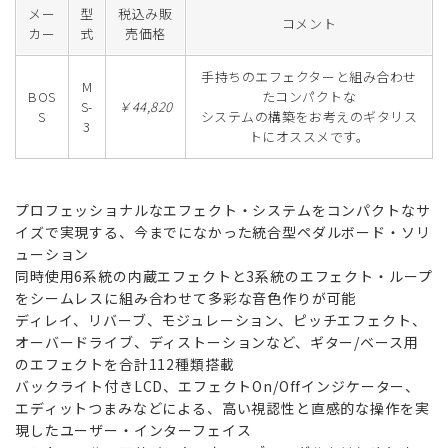
メー
型
税込み販
コメント
カー
式
売価格
手持ちのエフェクターと組み合わせ
M
BOS
たコンパクトな
S-
￥44,820
S
システムの構築をお考えのギタリス
3
トにオススメです。
プロフェッショナルなエフェクト・システムをコンパクトなサ
イズで実現する、今までになかった統合型ペダルボード・ソリ
ューション
同時使用6系統の内蔵エフェクトと3系統のエフェクト・ループ
をシームレスに組み合わせて多彩な音色作りが可能
ディレイ、リバーブ、モジュレーション、ピッチエフェクト、
オーバードライブ、ディストーションなど、ギター/ベース用
のエフェクトを合計112種類搭載
バックライト付きLCD、エフェクトOn/Offインジケーター、
エディットつまみなどによる、高い視認性と直感的な操作を実
現したユーザー・インターフェイス