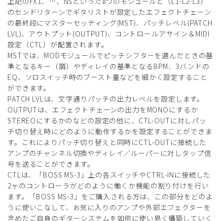
上記のFX1、…、NSといった8つのモジュールと（L1-L2-L3）
のセンドリターンでギタリストが設定したエフェクトチェーン
の最終段にマスターセッティング(MST)、パッチレベル(PATCH
LVL)、アウトプット(OUTPUT)、コントロールアサイン＆MIDI
設定（CTL）が配置されます。
MSTでは、MODモジュールでピッチシフターを選んだときの基
準となるキー（調）やディレイの基準となるBPM、3バンドの
EQ、ソロスイッチ時のブースト量などを細かく設定すること
ができます。
PATCH LVLは、文字通りパッチの出力レベルを設定します。
OUTPUTは、エフェクトチェーンの出力をMONOにするか
STEREOにするかのなどの設定の他に、CTL-OUTに対しパッ
チ切り替え時にどのように動作するかを設定することができま
す。これによりパッチ切り替えと同時にCTL-OUTに接続した
アンプのチャンネル切換やディレイ／ルーパーに対しタップ信
号を送ることができます。
CTLは、「BOSS MS-3」上の各スイッチやCTRL-INに接続した
2ヶのコントローラがどのように働くか機能の割り付けを行い
ます。「BOSS MS-3」をご購入される方は、この部分をどのよ
うに使いこなして、お気に入りのアンプや外部エフェクターを
含めたご自身のギターシステムを如何に使い易く構築していく