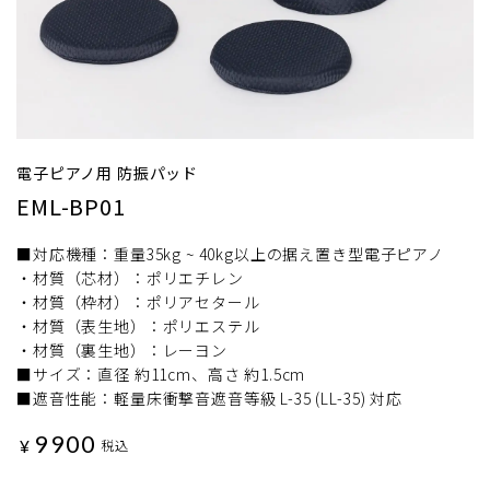
電子ピアノ用 防振パッド
EML-BP01
■対応機種：重量35kg ~ 40kg以上の据え置き型電子ピアノ
・材質（芯材）：ポリエチレン
・材質（枠材）：ポリアセタール
・材質（表生地）：ポリエステル
・材質（裏生地）：レーヨン
■サイズ：直径 約11cm、高さ 約1.5cm
■遮音性能：軽量床衝撃音遮音等級 L-35 (LL-35) 対応
9900
¥
税込