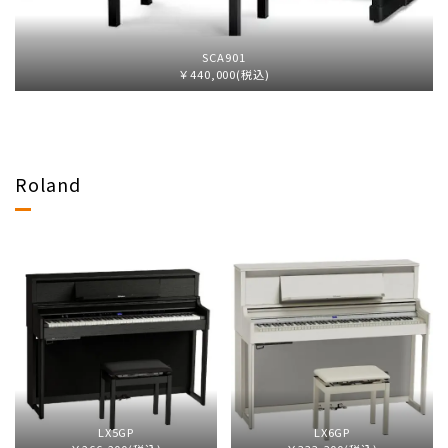
SCA901
￥440,000(税込)
Roland
LX5GP
LX6GP