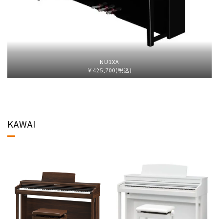
NU1XA
￥425,700(税込)
KAWAI