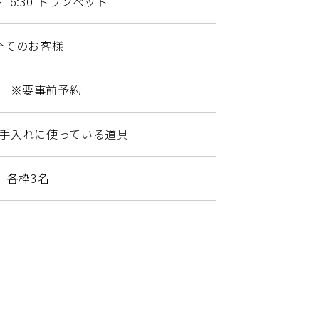
～16:30 トランペット
全てのお客様
 ※要事前予約
手入れに使っている道具
各枠3名