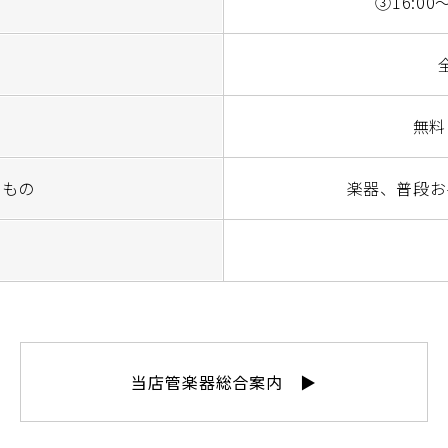
③16:00
無料
くもの
楽器、普段お
当店管楽器総合案内 ▶