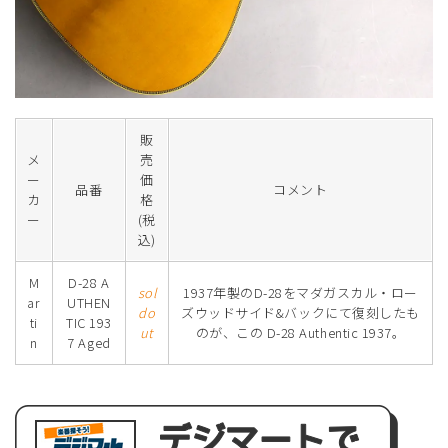
販
メ
売
ー
価
品番
コメント
カ
格
ー
(税
込)
M
D-28 A
sol
1937年製のD-28をマダガスカル・ロー
ar
UTHEN
do
ズウッドサイド&バックにて復刻したも
ti
TIC 193
ut
のが、この D-28 Authentic 1937。
n
7 Aged