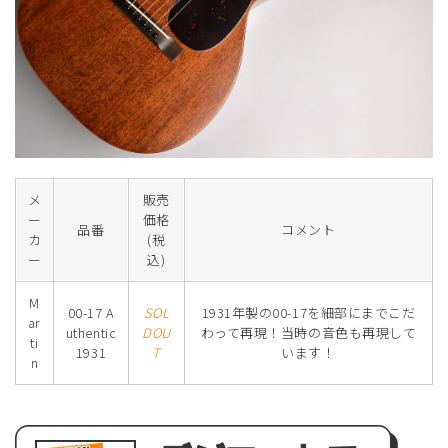
メ
販売
ー
価格
品番
コメント
カ
(税
ー
込)
M
00-17 A
SOL
1931年製の00-17を細部にまでこだ
ar
uthentic
DOU
わって再現！当時の音色も再現して
ti
1931
T
います！
n