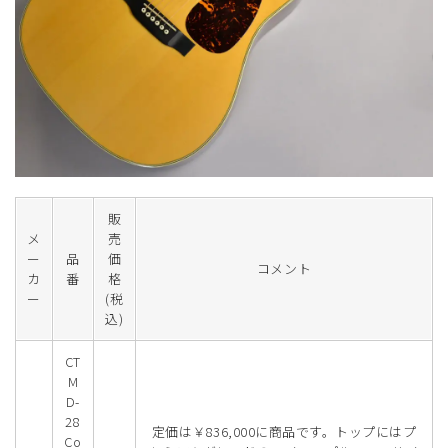
販
メ
売
ー
品
価
コメント
カ
番
格
ー
(税
込)
CT
M
D-
28
定価は￥836,000に商品です。トップにはプ
Co