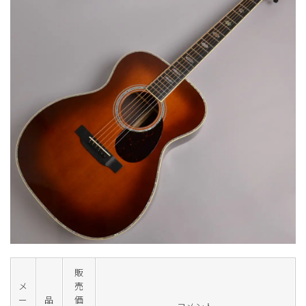
販
メ
売
ー
品
価