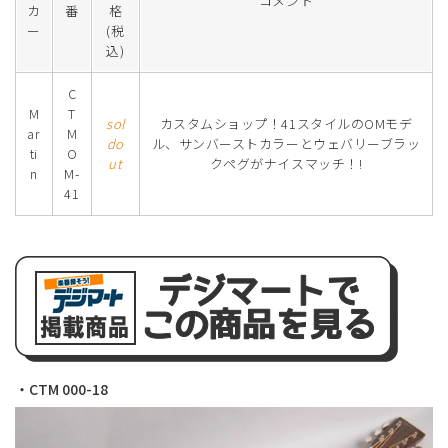
コメント
カ
番
格
ー
(税
込)
C
M
T
sol
カスタムショップ！41スタイルのOMモデ
ar
M
do
ル、サンバーストカラーとウェバリーブラッ
ti
O
ut
クペグがナイスマッチ！!
n
M-
41
・CTM 000-18