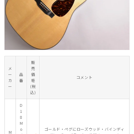
販
メ
売
ー
品
価
コメント
カ
番
格
ー
(税
込)
D
1
8
M
o
ゴールド・ペグにローズウッド・バインディ
M