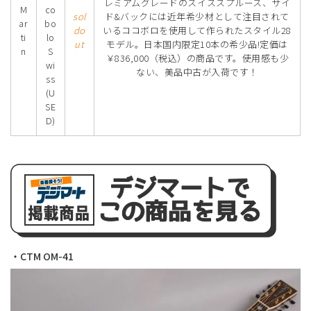
レミアムグレードのスイススプルース、サイ
M
co
sol
ド&バックには近年希少材として注目されて
ar
bo
do
いるココボロを使用して作られたスタイル28
ti
lo
ut
モデル。日本国内限定10本の希少品!定価は
n
S
￥836,000（税込）の商品です。使用感も少
wi
ない、美品中古が入荷です！
ss
(U
SE
D)
・CTM OM-41