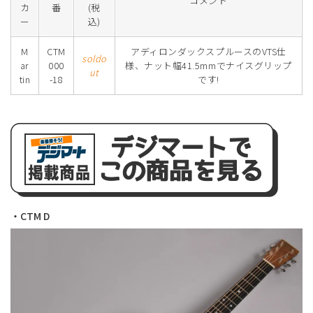
コメント
カ
番
(税
ー
込)
M
CTM
アディロンダックスプルースのVTS仕
soldo
ar
000
様、ナット幅41.5mmでナイスグリップ
ut
tin
-18
です!
・CTM D