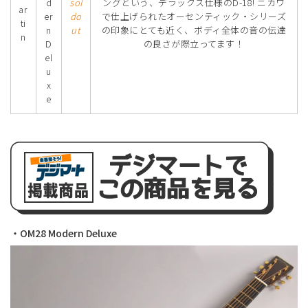
d
sol
ングという、デラックス仕様のD-18! ニカワ
ar
er
do
で仕上げられたオーセンティック・シリーズ
ti
n
ut
の印象にとても近く、ボディ全体の音の伝達
n
D
の良さが際立ってます！
el
u
x
e
・OM28 Modern Deluxe