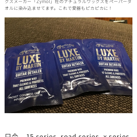
クスメーカー「Zymol」社のナチュラルワックスをペーパータ
オルに染み込ませてます。これで愛器もピカピカに！
只今、15 series, road series, x series,