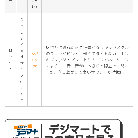
ー
(税
込)
O
M
2
8
M
反発力に優れた耐久性豊かなリキッドメタル
M
o
sol
のブリッジピンと、軽くてタイトなカーボン
ar
d
do
のブリッジ・プレートとのコンビネーション
ti
er
ut
により、一音一音がはっきりと際立って聞こ
n
n
え、立ち上がりの良いサウンドが特徴!！
D
el
u
x
e