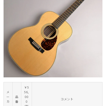
￥5
メ
56,
ー
品
00
コメント
カ
番
0