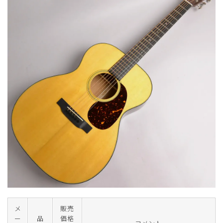
メ
販売
ー
品
価格