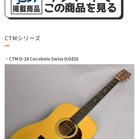
CTMシリーズ
・CTM D-28 Cocobolo Swiss (USED)