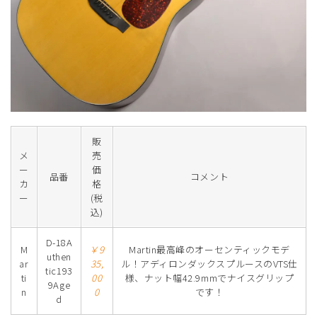
販
メ
売
ー
価
品番
コメント
カ
格
ー
(税
込)
D-18A
M
￥9
Martin最高峰のオーセンティックモデ
uthen
ar
35,
ル！アディロンダックスプルースのVTS仕
tic193
ti
00
様、ナット幅42.9mmでナイスグリップ
9Age
n
0
です！
d