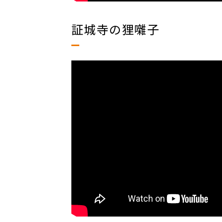
証城寺の狸囃子