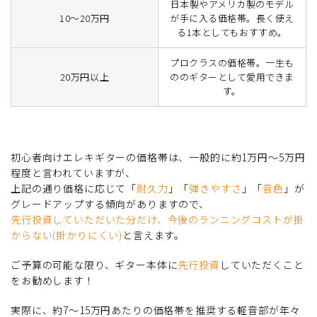
日本製やアメリカ製のモデル
10～20万円
が手に入る価格帯。長く使え
る1本としてもおすすめ。
プロクラスの価格帯。一生も
20万円以上
ののギターとして愛用できま
す。
初心者向けエレキギターの価格帯は、一般的に約1万円～5万円
程度と言われていますが、
上記の通り価格に応じて「
耐久力
」「
弾きやすさ
」「
音色
」が
グレードアップする傾向がありますので、
先行投資していただいた分だけ、今後のランニングコストが掛
からない(掛かりにくい)
と言えます。
ご予算の可能な限り、ギター本体に
先行投資
していただくこと
をお勧めします！
実際に、約7～15万円あたりの価格帯を推奨する軽音部が年々