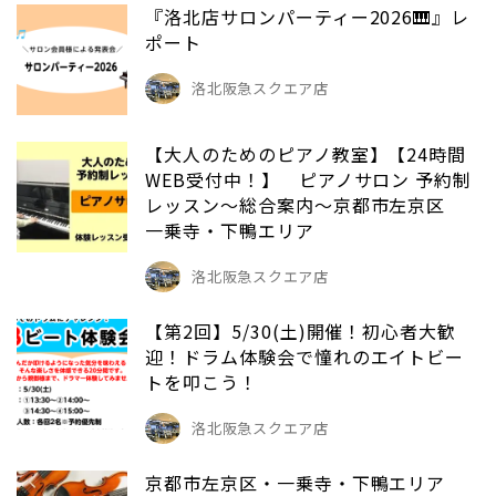
『洛北店サロンパーティー2026🎹』レ
ポート
洛北阪急スクエア店
【大人のためのピアノ教室】【24時間
WEB受付中！】 ピアノサロン 予約制
レッスン～総合案内～京都市左京区
一乗寺・下鴨エリア
洛北阪急スクエア店
【第2回】5/30(土)開催！初心者大歓
迎！ドラム体験会で憧れのエイトビー
トを叩こう！
洛北阪急スクエア店
京都市左京区・一乗寺・下鴨エリア