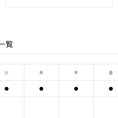
一覧
火
水
木
金
●
●
●
●