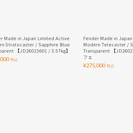
r Made in Japan Limited Active
Fender Made in Japan 
n Stratocaster / Sapphire Blue
Modern Telecaster / 
parent 【JD26015601 / 3.57kg】
Transparent 【JD2602
フェ
,000
税込
¥275,000
税込