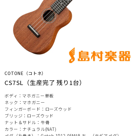
COTONE（コトネ）
CS7SL（生産完了 残り1台）
ボディ：マホガニー単板
ネック：マホガニー
フィンガーボード：ローズウッド
ブリッジ：ローズウッド
ナット＆サドル：牛骨
カラー：ナチュラル(NAT)
ペグ（糸巻き）：Gotoh 1P12-05MAB-N （※ギアペグ）