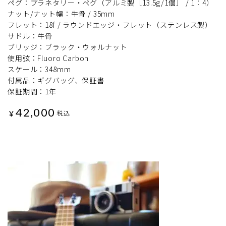
ペグ：プラネタリー・ペグ（アルミ製［13.5g/1個］ / 1：4）
ナット/ナット幅：牛骨 / 35mm
フレット：18f / ラウンドエッジ・フレット（ステンレス製）
サドル：牛骨
ブリッジ：ブラック・ウォルナット
使用弦：Fluoro Carbon
スケール：348mm
付属品：ギグバッグ、保証書
保証期間：1年
42,000
¥
税込