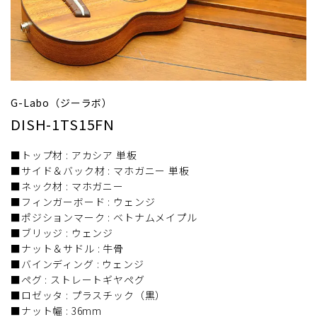
G-Labo（ジーラボ）
DISH-1TS15FN
■トップ材 : アカシア 単板
■サイド＆バック材 : マホガニー 単板
■ネック材 : マホガニー
■フィンガーボード : ウェンジ
■ポジションマーク : ベトナムメイプル
■ブリッジ : ウェンジ
■ナット＆サドル : 牛骨
■バインディング : ウェンジ
■ペグ : ストレートギヤペグ
■ロゼッタ : プラスチック（黒）
■ナット幅 : 36mm