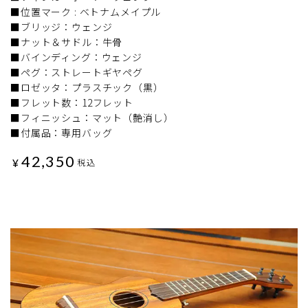
■位置マーク : ベトナムメイプル
■ブリッジ：ウェンジ
■ナット＆サドル：牛骨
■バインディング：ウェンジ
■ペグ：ストレートギヤペグ
■ロゼッタ：プラスチック（黒）
■フレット数：12フレット
■フィニッシュ：マット（艶消し）
■付属品：専用バッグ
42,350
¥
税込