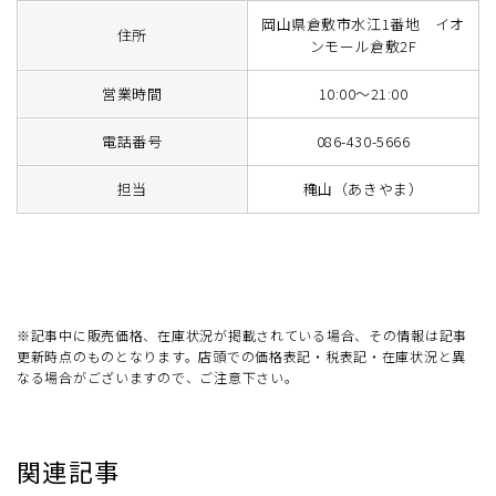
岡山県倉敷市水江1番地 イオ
住所
ンモール倉敷2F
営業時間
10:00～21:00
電話番号
086-430-5666
担当
穐山（あきやま）
※記事中に販売価格、在庫状況が掲載されている場合、その情報は記事
更新時点のものとなります。店頭での価格表記・税表記・在庫状況と異
なる場合がございますので、ご注意下さい。
関連記事