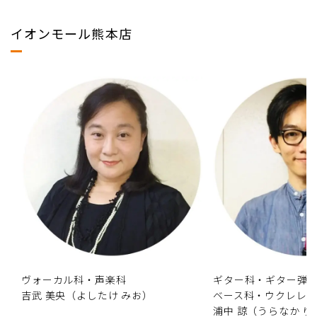
イオンモール熊本店
ヴォーカル科・声楽科
ギター科・ギター弾
吉武 美央（よしたけ みお）
ベース科・ウクレレ
浦中 諒（うらなか り