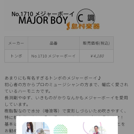
メーカー
品番
販売価格(税込)
トンボ
No.1710 メジャーボーイ
￥4,180
あまりにも有名すぎるトンボのメジャーボーイ♪
初心者の方からプロのミュージシャンの方まで、幅広く愛され
ているハーモニカです。
長渕剛やゆず、いきものがかりなんかもメジャーボーイを愛用
しています。
樹脂製なので水分（唾液等）で変形しづらいため吹きやすく、
特に初心者の方には取り扱いのしやすいモデルと言えます！
基本はC調なので、最初にご購入される際はC調を選ぶことを
お勧めします。