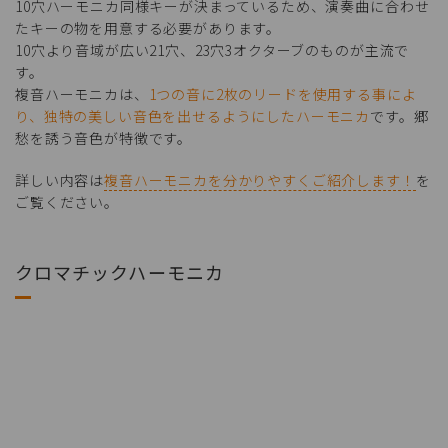
10穴ハーモニカ同様キーが決まっているため、演奏曲に合わせ
たキーの物を用意する必要があります。
10穴より音域が広い21穴、23穴3オクターブのものが主流で
す。
複音ハーモニカは、
1つの音に2枚のリードを使用する事によ
り、独特の美しい音色を出せるようにしたハーモニカ
です。郷
愁を誘う音色が特徴です。
詳しい内容は
複音ハーモニカを分かりやすくご紹介します！
を
ご覧ください。
クロマチックハーモニカ