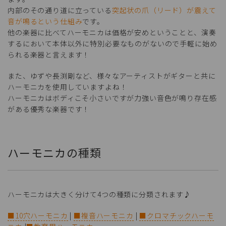
内部のその通り道に立っている
突起状の爪（リード）が震えて
音が鳴るという仕組み
です。
他の楽器に比べてハーモニカは価格が安めということと、演奏
するにおいて本体以外に特別必要なものがないので手軽に始め
られる楽器と言えます！
また、ゆずや長渕剛など、様々なアーティストがギターと共に
ハーモニカを使用していますよね！
ハーモニカはボディこそ小さいですが力強い音色が鳴り存在感
がある優秀な楽器です！
ハーモニカの種類
ハーモニカは大きく分けて4つの種類に分類されます♪
■10穴ハーモニカ
|
■複音ハーモニカ
|
■クロマチックハーモ