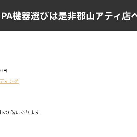
】PA機器選びは是非郡山アティ店
10日
ーディング
山の6階にあります。