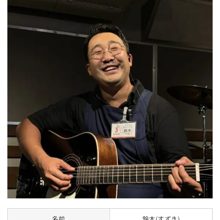
名前
鈴木(すずき)