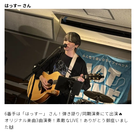
はっすー さん
6番手は「はっすー」 さん！弾き語り/同期演奏にて出演🔥
オリジナル楽曲3曲演奏！素敵なLIVE！ありがとう御座いまし
た🙌