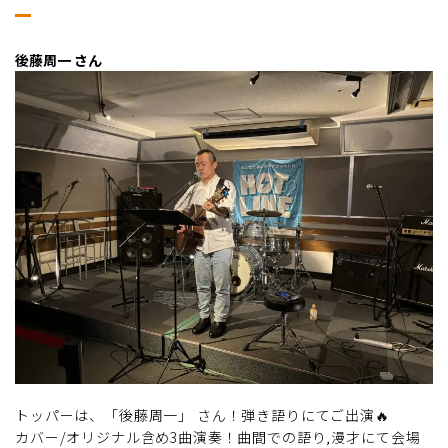
後藤周一 さん
トッパーは、「後藤周一」 さん！弾き語りにてご出演🔥
カバー/オリジナル含め3曲演奏！曲間での語り,漫才にて会場