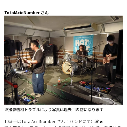
TotalAcidNumber さん
※撮影機材トラブルにより写真は過去回の物になります
10番手はTotalAcidNumber さん！バンドにて出演🔥