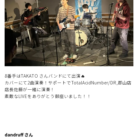
8番手はTAKATO さんバンドにて出演🔥
カバーにて2曲演奏！サポートでTotalAcidNumber/DR,郡山店
店長佐藤が一緒に演奏！
素敵なLIVEをありがとう御座いました！！
dandruff さん