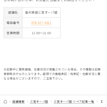
店舗名
島村楽器三宮オーパ店
電話番号
078-327-3611
営業時間
11:00～21:00
※記事中に販売価格、在庫状況が掲載されている場合、その情報は記事
更新時点のものとなります。店頭での価格表記・税表記・在庫状況と異
なる場合がございますので、ご注意下さい。
店舗情報
三宮オーパ店
三宮オーパ店 リペア記事一覧
【リ