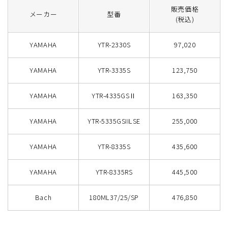
販売価格
メーカー
型番
(税込)
YAMAHA
YTR-2330S
97,020
YAMAHA
YTR-3335S
123,750
YAMAHA
YTR-4335GSⅡ
163,350
YAMAHA
YTR-5335GSIILSE
255,000
YAMAHA
YTR-8335S
435,600
YAMAHA
YTR-8335RS
445,500
Bach
180ML37/25/SP
476,850