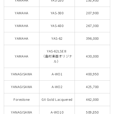
YAMAHA
YAS-280
158,400
YAMAHA
YAS-380
207,900
YAMAHA
YAS-480
267,300
YAMAHA
YAS-62
396,000
YAS-62LSEⅡ
YAMAHA
（島村楽器オリジナ
430,000
ル）
YANAGISAWA
A-WO1
400,950
YANAGISAWA
A-WO2
425,700
Forestone
GX Gold Lacquered
462,000
YANAGISAWA
A-WO10
509,850