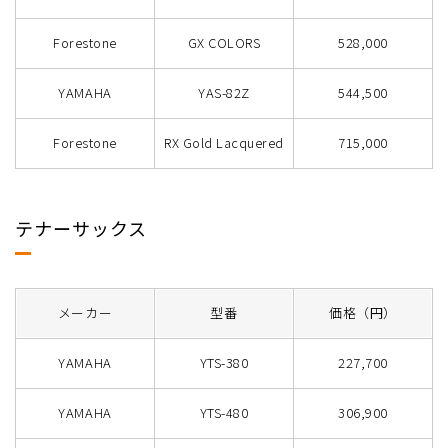
Forestone
GX COLORS
528,000
YAMAHA
YAS-82Z
544,500
Forestone
RX Gold Lacquered
715,000
テナーサックス
メーカー
型番
価格（円）
YAMAHA
YTS-380
227,700
YAMAHA
YTS-480
306,900