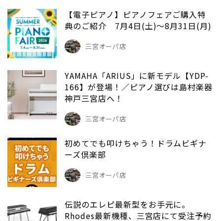
【電子ピアノ】ピアノフェアご購入特
典のご紹介 7月4日(土)～8月31日(月)
三宮オーパ店
YAMAHA「ARIUS」に新モデル【YDP-
166】が登場！／ピアノ選びは島村楽器
神戸三宮店へ！
三宮オーパ店
初めてでも叩けちゃう！ドラムビギナ
ーズ倶楽部
三宮オーパ店
伝説のエレピ最新型をお手元に。
Rhodes最新機種、三宮店にて受注予約