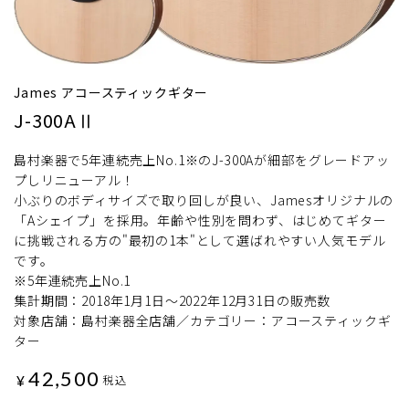
James アコースティックギター
J-300AⅡ
島村楽器で5年連続売上No.1※のJ-300Aが細部をグレードアッ
プしリニューアル！
小ぶりのボディサイズで取り回しが良い、Jamesオリジナルの
「Aシェイプ」を採用。年齢や性別を問わず、はじめてギター
に挑戦される方の"最初の1本"として選ばれやすい人気モデル
です。
※5年連続売上No.1
集計期間：2018年1月1日〜2022年12月31日の販売数
対象店舗：島村楽器全店舗／カテゴリー：アコースティックギ
ター
42,500
¥
税込