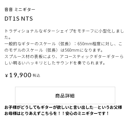
音音 ミニギター
DT1S NTS
トラディショナルなギターシェイプをモチーフに小型化しまし
た。
一般的なギターのスケール（弦長）：650mm程度に対し、こ
のモデルのスケール（弦長）は560mmになります。
スプルース材の表板により、アコースティックギターギターら
しい明るいハッキリとしたサウンドを奏でられます。
19,900
¥
税込
商品詳細
お子様がどうしてもギターが欲しいと言い出した…というお父様
お母様はとりあえずこちらを！！安心のミニギターです！