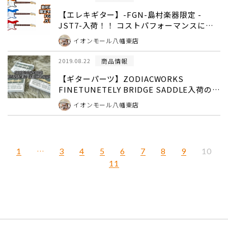
【エレキギター】-FGN-島村楽器限定 -
JST7-入荷！！ コストパフォーマンスに優
れた「J-Classicシリーズ」
イオンモール八幡東店
商品情報
2019.08.22
【ギターパーツ】ZODIACWORKS
FINETUNETELY BRIDGE SADDLE入荷のご
案内
イオンモール八幡東店
1
…
3
4
5
6
7
8
9
10
11