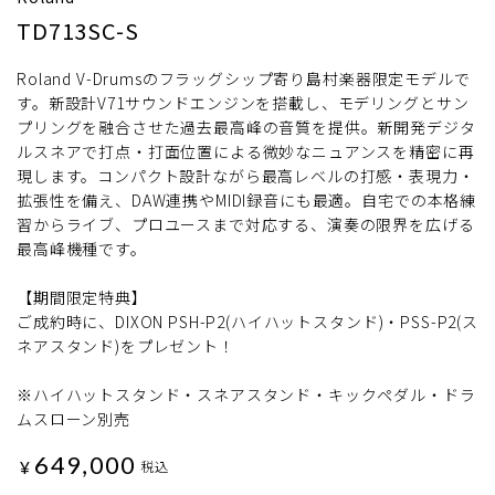
TD713SC-S
Roland V-Drumsのフラッグシップ寄り島村楽器限定モデルで
す。新設計V71サウンドエンジンを搭載し、モデリングとサン
プリングを融合させた過去最高峰の音質を提供。新開発デジタ
ルスネアで打点・打面位置による微妙なニュアンスを精密に再
現します。コンパクト設計ながら最高レベルの打感・表現力・
拡張性を備え、DAW連携やMIDI録音にも最適。自宅での本格練
習からライブ、プロユースまで対応する、演奏の限界を広げる
最高峰機種です。
【期間限定特典】
ご成約時に、DIXON PSH-P2(ハイハットスタンド)・PSS-P2(ス
ネアスタンド)をプレゼント！
※ハイハットスタンド・スネアスタンド・キックペダル・ドラ
ムスローン別売
649,000
¥
税込