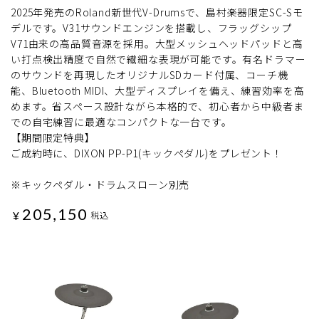
2025年発売のRoland新世代V-Drumsで、島村楽器限定SC-Sモ
デルです。V31サウンドエンジンを搭載し、フラッグシップ
V71由来の高品質音源を採用。大型メッシュヘッドパッドと高
い打点検出精度で自然で繊細な表現が可能です。有名ドラマー
のサウンドを再現したオリジナルSDカード付属、コーチ機
能、Bluetooth MIDI、大型ディスプレイを備え、練習効率を高
めます。省スペース設計ながら本格的で、初心者から中級者ま
での自宅練習に最適なコンパクトな一台です。
【期間限定特典】
ご成約時に、DIXON PP-P1(キックペダル)をプレゼント！
※キックペダル・ドラムスローン別売
205,150
¥
税込