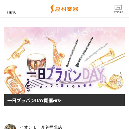
店舗情報
一日ブラバンDAY開催🎺✨
イオンモール神戸北店