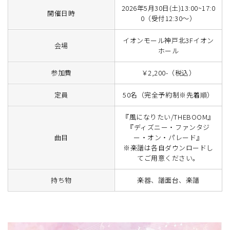
2026年5月30日(土)13:00~17:0
開催日時
0（受付12:30～）
イオンモール神戸北3Fイオン
会場
ホール
参加費
￥2,200-（税込）
定員
50名（完全予約制※先着順）
『風になりたい/THEBOOM』
『ディズニー・ファンタジ
曲目
ー・オン・パレード』
※楽譜は各自ダウンロードし
てご用意ください。
持ち物
楽器、譜面台、楽譜